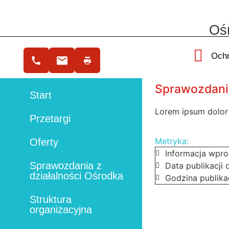
Ośr
Ochr
Sprawozdania
Start
Lorem ipsum dolor s
Przetargi
Metryka:
Oferty
Informacja wpr
Sprawozdania z
Data publikacji
działalności Ośrodka
Godzina publika
Struktura
organizacyjna