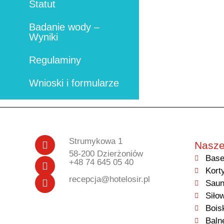
Statut
Badanie wody –
Wyniki
Regulaminy
Wnioski i formularze
Strumykowa 1
Nasze
58-200 Dzierżoniów
Base
+48 74 645 05 40
Kort
recepcja@hotelosir.pl
Saun
Siło
Bois
Baln