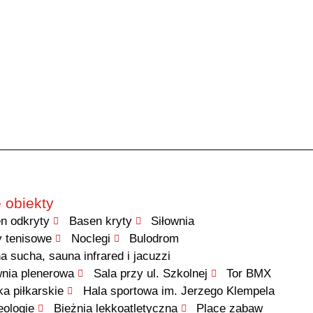
 obiekty
n odkryty
Basen kryty
Siłownia
y tenisowe
Noclegi
Bulodrom
a sucha, sauna infrared i jacuzzi
wnia plenerowa
Sala przy ul. Szkolnej
Tor BMX
ka piłkarskie
Hala sportowa im. Jerzego Klempela
eologie
Bieżnia lekkoatletyczna
Place zabaw