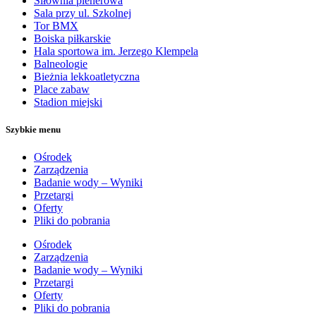
Siłownia plenerowa
Sala przy ul. Szkolnej
Tor BMX
Boiska piłkarskie
Hala sportowa im. Jerzego Klempela
Balneologie
Bieżnia lekkoatletyczna
Place zabaw
Stadion miejski
Szybkie menu
Ośrodek
Zarządzenia
Badanie wody – Wyniki
Przetargi
Oferty
Pliki do pobrania
Ośrodek
Zarządzenia
Badanie wody – Wyniki
Przetargi
Oferty
Pliki do pobrania