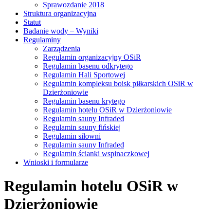
Sprawozdanie 2018
Struktura organizacyjna
Statut
Badanie wody – Wyniki
Regulaminy
Zarządzenia
Regulamin organizacyjny OSiR
Regulamin basenu odkrytego
Regulamin Hali Sportowej
Regulamin kompleksu boisk piłkarskich OSiR w
Dzierżoniowie
Regulamin basenu krytego
Regulamin hotelu OSiR w Dzierżoniowie
Regulamin sauny Infraded
Regulamin sauny fińskiej
Regulamin siłowni
Regulamin sauny Infraded
Regulamin ścianki wspinaczkowej
Wnioski i formularze
Regulamin hotelu OSiR w
Dzierżoniowie