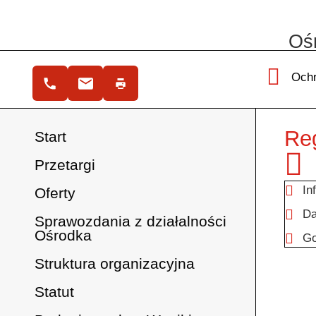
Ośr
Ochr
Re
Start
Przetargi
In
Oferty
Da
Sprawozdania z działalności
Ośrodka
Go
Struktura organizacyjna
Statut